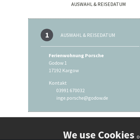
AUSWAHL & REISEDATUM
1
AUSWAHL & REISEDATUM
Ferienwohnung Porsche
Godow 1
17192 Kargow
Kontakt
03991 670032
Telefonnummer
inge.porsche@godow.de
E-Mail-Adresse
o