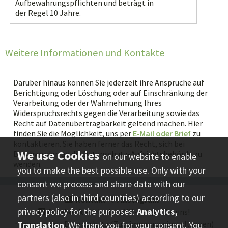
Aufbewahrungspflichten und beträgt in
der Regel 10 Jahre.
Weitere Informationen und Kontakte
Darüber hinaus können Sie jederzeit ihre Ansprüche auf
Berichtigung oder Löschung oder auf Einschränkung der
Verarbeitung oder der Wahrnehmung Ihres
Widerspruchsrechts gegen die Verarbeitung sowie das
Recht auf Datenübertragbarkeit geltend machen. Hier
finden Sie die Möglichkeit, uns per
E-Mail oder Brief
zu
kontaktieren. Sie haben ferner das Recht, sich bei
Beschwerden an die Datenschutz-Aufsichtsbehörde zu
on our website to enable
wenden.
you to make the best possible use. Only with your
consent we process and share data with our
partners (also in third countries) according to our
Kontakt
⋅
instagram
⋅
privacy policy for the purposes:
Analytics,
facebook
- Urlaub in MV - folgen Sie uns!
⋅
Impressum
⋅
Datenschutz
(Zustimmungseinstellungen)
Translation
. We thank you for your consent. You